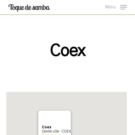
Skip
Toque de samba
Menu
to
main
content
Coex
Coex
Centre ville - COEX