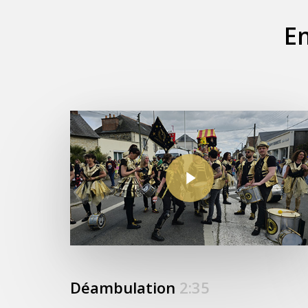
En
Play Video
Déambulation
2:35