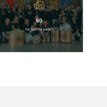
62 exactement
Membres actifs en ce moment…et
60
c’est sans compter nos followers et
les anciens Toqués !
De quoi on parle ?