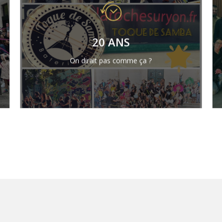
20 ans en 2026
Tout a commencé en 2006 et
20 ANS
l’aventure est toujours en marche…si
ce n’est en déambulation !
On dirait pas comme ça ?