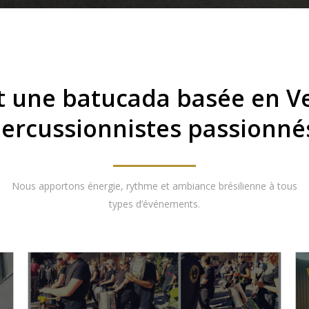
t une batucada basée en V
ercussionnistes passionné
Nous apportons énergie, rythme et ambiance brésilienne à tous
types d’événements.