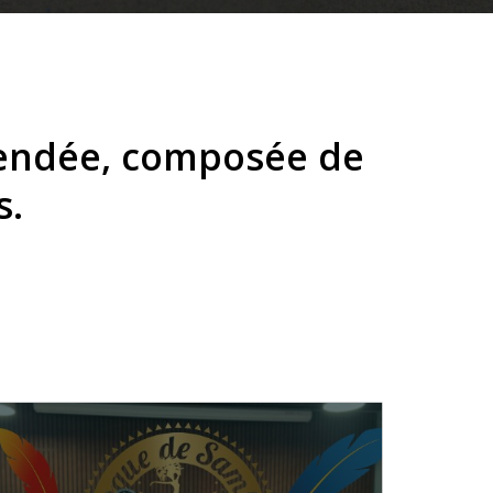
endée, composée de
s.