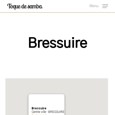
Skip
Toque de samba
Menu
to
main
content
Bressuire
Bressuire
Centre ville - BRESSUIRE