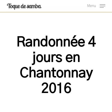
Skip
Toque de samba
Menu
to
main
content
Randonnée 4
jours en
Chantonnay
2016