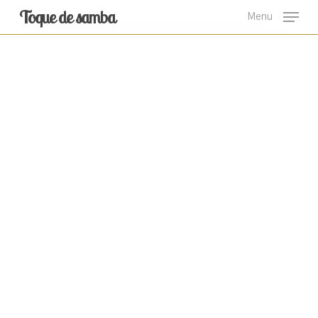
Skip
Toque de samba
Menu
to
main
content