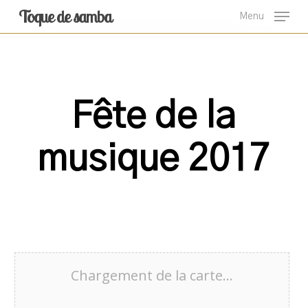
Skip
Toque de samba
Menu
to
main
content
Fête de la
musique 2017
Chargement de la carte…