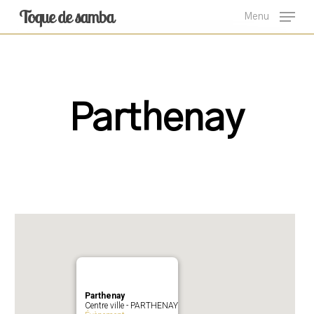
Skip
Toque de samba
Menu
to
main
content
Parthenay
Parthenay
Centre ville - PARTHENAY