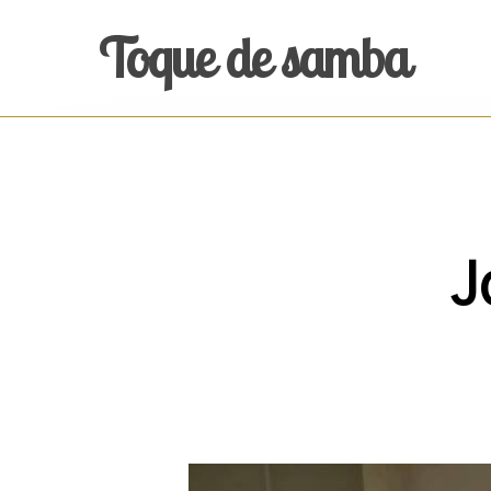
Skip
Toque de samba
to
main
content
J