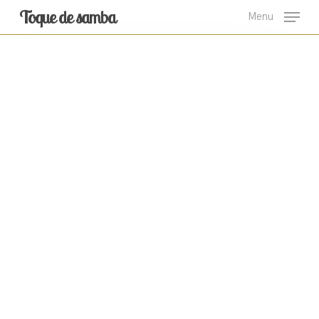
Skip
Toque de samba
Menu
to
main
content