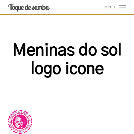
Skip
Toque de samba
Menu
to
main
content
Meninas do sol
logo icone