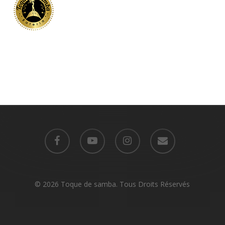
facebook
youtube
instagram
email
© 2026 Toque de samba. Tous Droits Réservés