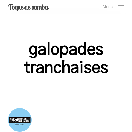
Skip
Toque de samba
Menu
to
main
content
galopades
tranchaises