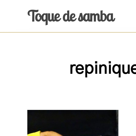
Skip
Toque de samba
to
main
content
repiniq