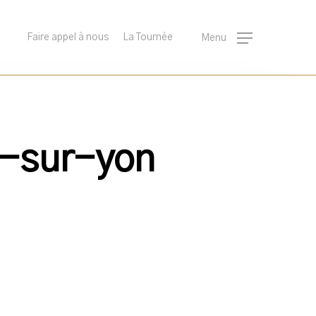
Faire appel à nous
La Tournée
Menu
-sur-yon