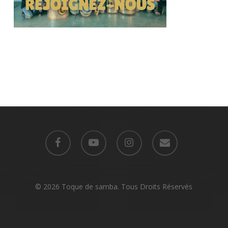
facebook
youtube
instagram
email
© 2026 Toque de samba. Tous Droits Réservés