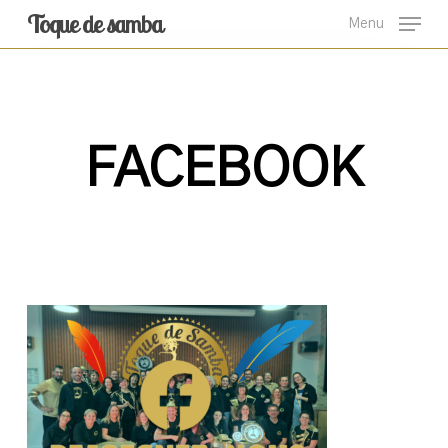
Skip
Toque de samba
Menu
to
main
content
FACEBOOK